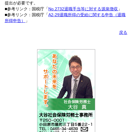
提出が必要です。
■参考リンク：国税庁「
No.2732退職手当等に対する源泉徴収
」
■参考リンク：国税庁「
A2-29退職所得の受給に関する申告（退職
所得申告）
」
戻る