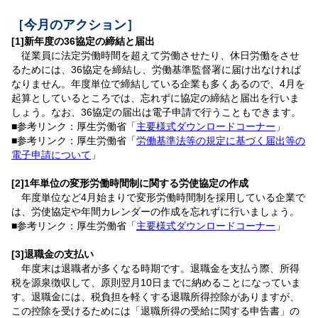
［今月のアクション］
[1]新年度の36協定の締結と届出
従業員に法定労働時間を超えて労働させたり、休日労働をさせ
るためには、36協定を締結し、労働基準監督署に届け出なければ
なりません。年度単位で締結している企業も多くあるので、4月を
起算としているところでは、忘れずに協定の締結と届出を行いま
しょう。なお、36協定の届出は電子申請で行うこともできます。
■参考リンク：厚生労働省「
主要様式ダウンロードコーナー
」
■参考リンク：厚生労働省「
労働基準法等の規定に基づく届出等の
電子申請について
」
[2]1年単位の変形労働時間制に関する労使協定の作成
年度単位など4月始まりで変形労働時間制を採用している企業で
は、労使協定や年間カレンダーの作成を忘れずに行いましょう。
■参考リンク：厚生労働省「
主要様式ダウンロードコーナー
」
[3]退職金の支払い
年度末は退職者が多くなる時期です。退職金を支払う際、所得
税を源泉徴収して、原則翌月10日までに納めることになっていま
す。退職金には、税負担を軽くする退職所得控除がありますが、
この控除を受けるためには「退職所得の受給に関する申告書」の