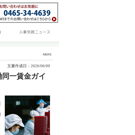
文書作成日：2026/06/09
働同一賃金ガイ
正
経