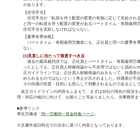
があります。
【住宅手当】
住宅手当が「転居を伴う配置の変更の有無に応じて支給される
と同一の転居を伴う配置の変更があるパートタイム・有期雇用
住宅手当を支給しなければならない。
【夏季冬季休暇】
パートタイム・有期雇用労働者にも、正社員と同一の夏季冬季
ない。
[3]見直しに当たって留意すべき点
過去の最高裁判決では、正社員とパートタイム・有期雇用労働
ったとしても、正社員人材確保論から不合理ではないと認めら
正ガイドラインでは、正社員人材確保論のみをもって、待遇差
められるものではないという考えが示されました。待遇差が不
その待遇の性質・目的にも照らして判断されるものであるとし
改正ガイドラインの内容をふまえて、まずは自社の現在の状況を
理・対応の検討に向けて、お困りごと等ありましたら、当事務所ま
■参考リンク
厚生労働省「
同一労働同一賃金特集ページ
」
※文書作成日時点での法令に基づく内容となっております。