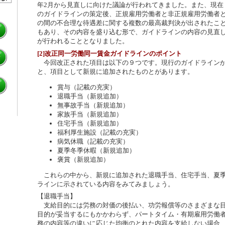
年2月から見直しに向けた議論が行われてきました。また、現在
のガイドラインの策定後、正規雇用労働者と非正規雇用労働者
の間の不合理な待遇差に関する複数の最高裁判決が出されたこ
もあり、その内容を盛り込む形で、ガイドラインの内容の見直
が行われることとなりました。
[2]改正同一労働同一賃金ガイドラインのポイント
今回改正された項目は以下の９つです。現行のガイドラインか
と、項目として新規に追加されたものとがあります。
賞与（記載の充実）
退職手当（新規追加）
無事故手当（新規追加）
家族手当（新規追加）
住宅手当（新規追加）
福利厚生施設（記載の充実）
病気休職（記載の充実）
夏季冬季休暇（新規追加）
褒賞（新規追加）
これらの中から、新規に追加された退職手当、住宅手当、夏季
ラインに示されている内容をみてみましょう。
【退職手当】
支給目的には労務の対価の後払い、功労報償等のさまざまな目
目的が妥当するにもかかわらず、パートタイム・有期雇用労働
務の内容等の違いに応じた均衡のとれた内容を支給しない場合